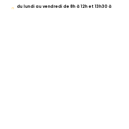
du lundi au vendredi de 8h à 12h et 13h30 à
18h Samedi de 8h à 12h
Votre nom (obligatoire)
Votre numéro de téléphone (obligatoire)
Votre code postal
Votre adresse de messagerie (obligatoire)
Objet